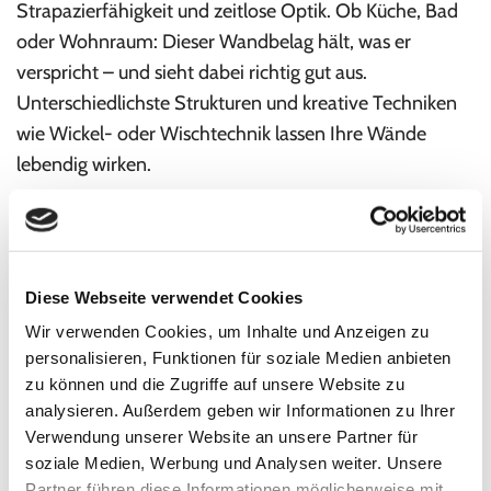
Strapazierfähigkeit und zeitlose Optik. Ob Küche, Bad
oder Wohnraum: Dieser Wandbelag hält, was er
verspricht – und sieht dabei richtig gut aus.
Unterschiedlichste Strukturen und kreative Techniken
wie Wickel- oder Wischtechnik lassen Ihre Wände
lebendig wirken.
Vlies und Lasur – für sanfte Eleganz
Vlies bildet den perfekten Untergrund für
Diese Webseite verwendet Cookies
Lasurbeschichtungen, die Ihre Wände wolkig-leicht
Wir verwenden Cookies, um Inhalte und Anzeigen zu
erscheinen lassen. So entstehen Oberflächen mit Tiefe
personalisieren, Funktionen für soziale Medien anbieten
und sanfter Bewegung – ideal für harmonische
zu können und die Zugriffe auf unsere Website zu
Raumkonzepte.
analysieren. Außerdem geben wir Informationen zu Ihrer
Verwendung unserer Website an unsere Partner für
soziale Medien, Werbung und Analysen weiter. Unsere
Art Velluto und Arte-Twin – edle Unikate
Partner führen diese Informationen möglicherweise mit